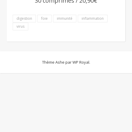
30 comprimés / 20,90€
digestion
foie
immunité
inflammation
virus
Thème Ashe par
WP Royal
.